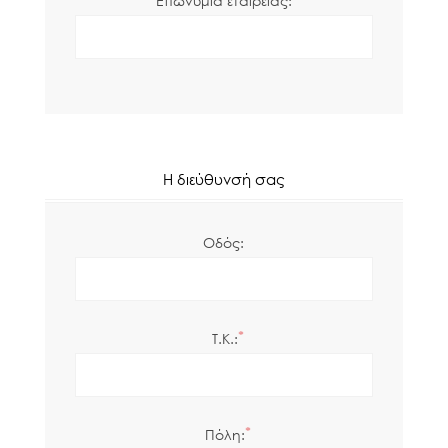
Επωνυμία εταιρείας:
Η διεύθυνσή σας
Οδός:
*
Τ.Κ.:
*
Πόλη: