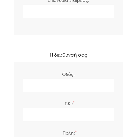
Επωνυμία εταιρείας:
Η διεύθυνσή σας
Οδός:
*
Τ.Κ.:
*
Πόλη: