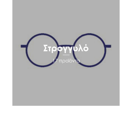
Στρογγυλό
17 προϊόντα