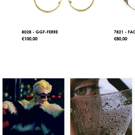
8028 - GGF-FERRE
7821 - F
€100,00
€80,00