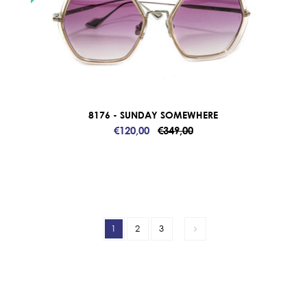
8176 - SUNDAY SOMEWHERE
€120,00
€349,00
1
2
3