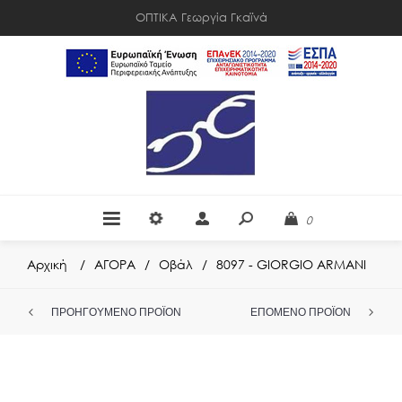
ΟΠΤΙΚΑ Γεωργία Γκαϊνά
0
Αρχική
/
ΑΓΟΡΑ
/
Οβάλ
/
8097 - GIORGIO ARMANI
ΠΡΟΗΓΟΎΜΕΝΟ ΠΡΟΪΌΝ
ΕΠΌΜΕΝΟ ΠΡΟΪΌΝ