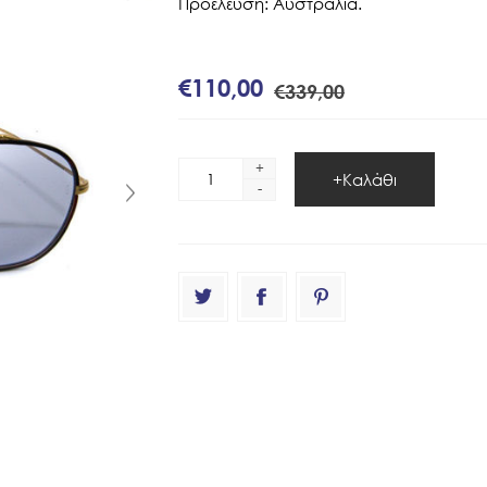
Προέλευση: Αυστραλία.
€110,00
€339,00
+
-