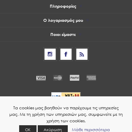
Πληροφορίες
Ο λογαριασμός μου
Ποιοι είμαστε
Τα cookies μας βοηθούν να παρέχουμε τις υπηρεσίες
μας. Με τη χρήση των υπηρεσιών μας, συμφωνείτε με τη
© 2026 Οπτικά Γ. Γκαϊνά
χρήση των cookies.
Powered by
nopCommerce
Μάθε περισσότερα
ΟΚ
Ακύρωση