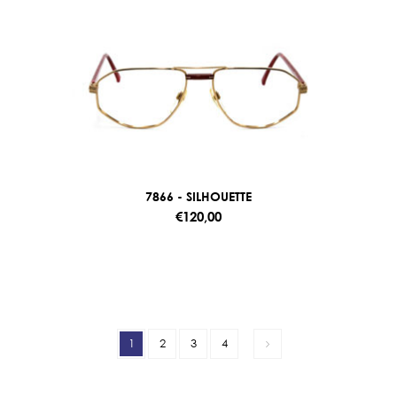
7866 - SILHOUETTE
€120,00
1
2
3
4