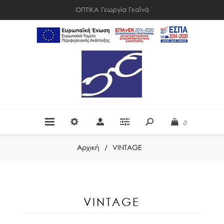
ΟΠΤΙΚΑ Γεωργία Γκαϊνά
0
Αρχική
/
VINTAGE
VINTAGE